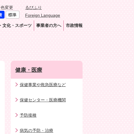
景色変更
るびふり
Foreign Language
・文化・スポーツ
事業者の方へ
市政情報
健康・医療
保健事業や救急医療など
保健センター・医療機関
予防接種
病気の予防・治療