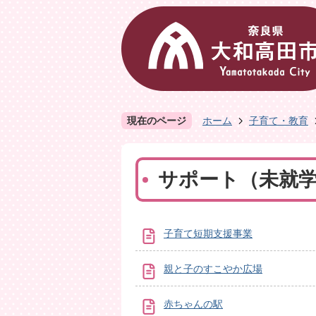
現在のページ
ホーム
子育て・教育
サポート（未就
子育て短期支援事業
親と子のすこやか広場
赤ちゃんの駅