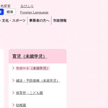
景色変更
るびふり
Foreign Language
・文化・スポーツ
事業者の方へ
市政情報
育児（未就学児）
サポート（未就学児）
健診・予防接種（未就学児）
保育所・こども園
幼稚園