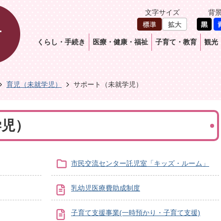
文字サイズ
背
くらし・手続き
医療・健康・福祉
子育て・教育
観光
育児（未就学児）
サポート（未就学児）
学児）
市民交流センター託児室「キッズ・ルーム」
乳幼児医療費助成制度
子育て支援事業(一時預かり・子育て支援)