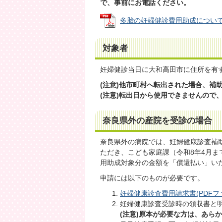
で、事前にお電話ください。
多胎の妊婦健診費用助成についてR8.4
対象者
妊婦健診当日に大和高田市に住所を有
(注意)他市町村へ転出された場合、補
(注意)転出日から使用できませんので
奈良県外の産院を受診の場合
奈良県外の病院では、妊婦健康診査補
ただき、こども家庭課（令和8年4月ま
用助成対象分の金額を「償還払い」い
申請には以下のものが必要です。
妊婦健康診査費用請求書(PDFファイ
妊婦健康診査受診時の領収書と
(注意)原本が必要な方は、あら