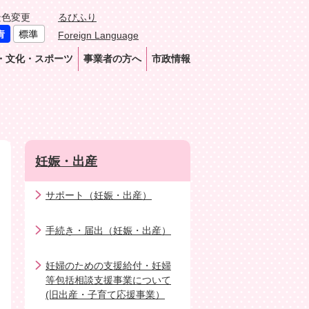
景色変更
るびふり
Foreign Language
・文化・スポーツ
事業者の方へ
市政情報
妊娠・出産
サポート（妊娠・出産）
手続き・届出（妊娠・出産）
妊婦のための支援給付・妊婦
等包括相談支援事業について
(旧出産・子育て応援事業）