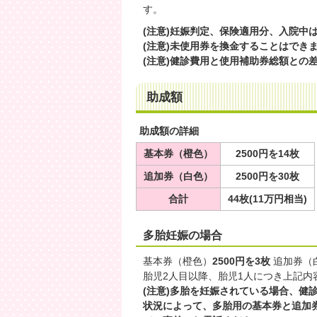
す。
(注意)妊娠判定、保険適用分、入院中
(注意)未使用券を換金することはでき
(注意)健診費用と使用補助券総額との
助成額
助成額の詳細
基本券（橙色）
2500円を14枚
追加券（白色）
2500円を30枚
合計
44枚(11万円相当)
多胎妊娠の場合
基本券（橙色）
2500円を3枚
追加券（
胎児2人目以降、胎児1人につき上記内
(注意)多胎を妊娠されている場合、健
状況によって、多胎用の基本券と追加