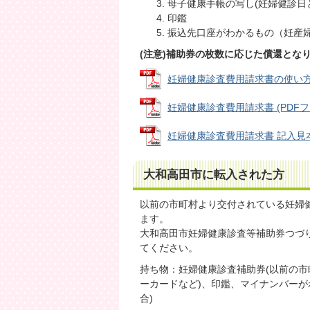
母子健康手帳の写し(妊婦健診日
印鑑
振込先口座がわかるもの（妊産
(注意)補助券の枚数に応じた償還とな
妊婦健康診査費用請求書の使い方 (P
妊婦健康診査費用請求書 (PDFファイ
妊婦健康診査費用請求書 記入見本 (P
大和高田市に転入された方
以前の市町村より交付されている妊婦
ます。
大和高田市妊婦健康診査等補助券つづ
てください。
持ち物：妊婦健康診査補助券(以前の市
ーカードなど)、印鑑、マイナンバーが
合)