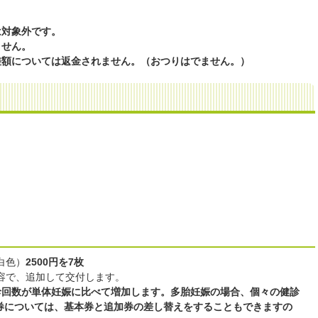
は対象外です。
ません。
差額については返金されません。（おつりはでません。）
白色）
2500円を7枚
容で、追加して交付します。
診回数が単体妊娠に比べて増加します。多胎妊娠の場合、個々の健診
券については、基本券と追加券の差し替えをすることもできますの