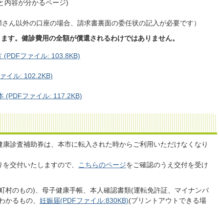
と内容が分かるページ)
婦さん以外の口座の場合、請求書裏面の委任状の記入が必要です）
ります。健診費用の全額が償還されるわけではありません。
DFファイル: 103.8KB)
ル: 102.2KB)
DFファイル: 117.2KB)
健康診査補助券は、本市に転入された時からご利用いただけなくなり
りを交付いたしますので、
こちらのページ
をご確認のうえ交付を受け
町村のもの)、母子健康手帳、本人確認書類(運転免許証、マイナンバ
わかるもの、
妊娠届(PDFファイル:830KB)
(プリントアウトできる場