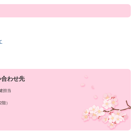
て
い合わせ先
健担当
2階）