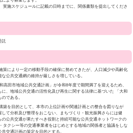
札により募集します。
、実施スケジュールに記載の日時までに、関係書類を提出してくださ
委託
施策により一定の移動手段の確保に努めてきたが、人口減少や高齢化
能な公共交通網の維持が厳しさを増している。
大和高田市地域公共交通計画」が令和8年度で期間満了を迎えるため、
もに、地域公共交通の活性化及び再生に関する法律に基づいた 「大和
ものである。
構築を目的として、本市の上位計画や関連計画との整合を図りなが
握して分析及び整理をおこない、まちづくり・観光振興さらには健
らの公共交通が果たすべき役割と持続可能な公共交通ネットワークの
ス・タクシー等の交通事業者をはじめとする地域の関係者と協議をしな
公共交通計画の策定を目的とする。