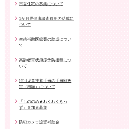
市営住宅の募集について
1か月児健康診査費用の助成に
ついて
生殖補助医療費の助成につい
て
高齢者帯状疱疹予防接種につ
いて
特別児童扶養手当の手当額改
定（増額）について
「しののめ★わくわくきっ
ず」参加者募集
防犯カメラ設置補助金