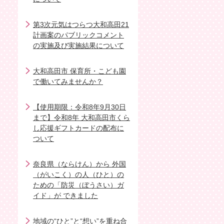
第3次元気はつらつ大和高田21
計画案のパブリックコメント
の実施及び実施結果について
大和高田市 保育所・こども園
で働いてみませんか？
【使用期限：令和8年9月30日
まで】令和8年 大和高田市くら
し応援ギフトカードの配布に
ついて
奈良県（ならけん）から 外国
（がいこく）の人（ひと）の
ための「防災（ぼうさい）ガ
イド」が できました
地域の“ひと”と“想い”を重ね合