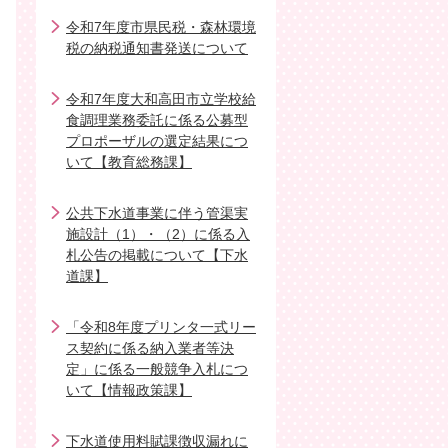
令和7年度市県民税・森林環境
税の納税通知書発送について
令和7年度大和高田市立学校給
食調理業務委託に係る公募型
プロポーザルの選定結果につ
いて【教育総務課】
公共下水道事業に伴う管渠実
施設計（1）・（2）に係る入
札公告の掲載について【下水
道課】
「令和8年度プリンタ一式リー
ス契約に係る納入業者等決
定」に係る一般競争入札につ
いて【情報政策課】
下水道使用料賦課徴収漏れに