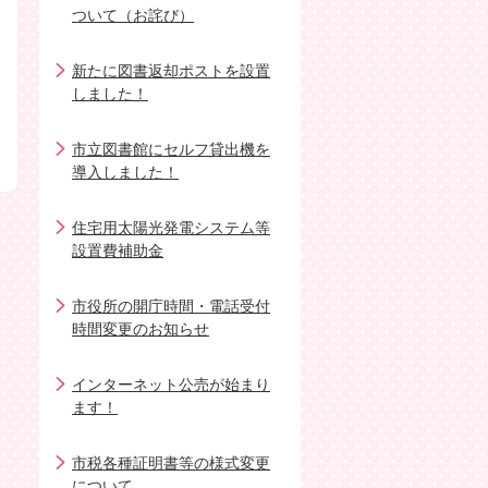
ついて（お詫び）
新たに図書返却ポストを設置
しました！
市立図書館にセルフ貸出機を
導入しました！
住宅用太陽光発電システム等
設置費補助金
市役所の開庁時間・電話受付
時間変更のお知らせ
インターネット公売が始まり
ます！
市税各種証明書等の様式変更
について