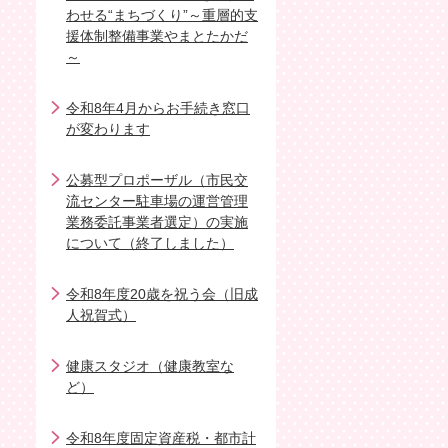
わせる“まちづくり”～重層的支
援体制整備事業やまとたかだ
～
令和8年4月からお手続き窓口
が変わります
公募型プロポーザル（市民交
流センター駐車場の運営管理
業務委託事業者選定）の実施
について（終了しました）
令和8年度20歳を祝う会（旧成
人祝賀式）
健康スタジオ（健康教室な
ど）
令和8年度固定資産税・都市計