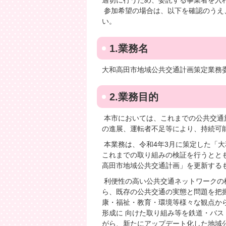
適切に行うため、委託する事業者を入
参加希望の場合は、以下を確認のうえ
い。
1.業務名
大和高田市地域公共交通計画策定業務
2.業務目的
本市においては、これまでの公共交通
の進展、運転者不⾜等により、持続可
本業務は、令和4年3⽉に策定した「
これまでの取り組みの検証を⾏うとと
高田市地域公共交通計画」を更新する
利便性の高い公共交通ネットワークの
ら、既存の公共交通の実態と問題を把
康・福祉・教育・環境等様々な観点か
形成に 向けた取り組み等を鉄道・バ
がら、新たにアップデート化した地域