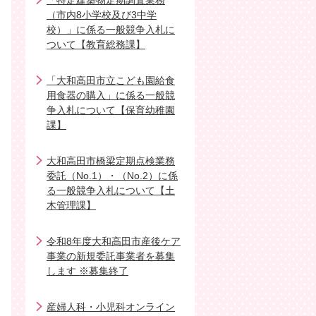
「特定建築物定期調査業務
（市内8小学校及び3中学
校）」に係る一般競争入札に
ついて【教育総務課】
「大和高田市立こども園給食
用食器の購入」に係る一般競
争入札について【保育幼稚園
課】
大和高田市橋梁定期点検業務
委託（No.1）・（No.2）に係
る一般競争入札について【土
木管理課】
令和8年度大和高田市産後ケア
事業の新規委託事業者を募集
します ※募集終了
産婦人科・小児科オンライン