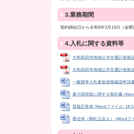
3.業務期間
契約締結日から令和9年3月19日（金
4.入札に関する資料等
大和高田市地域公共交通計画策定業務委
大和高田市地域公共交通計画策定業務委
一般競争入札参加資格確認申請書 (Wo
暴力団排除に関する誓約書 (Wordフ
質疑応答表 (Wordファイル: 18.5
委任状（開札立会人） (Wordファイル