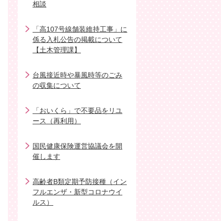
相談
「高107号線舗装維持工事」に
係る入札公告の掲載について
【土木管理課】
台風接近時や暴風時等のごみ
の収集について
「おいくら」で不要品をリユ
ース（再利用）
国民健康保険運営協議会を開
催します
高齢者B類定期予防接種（イン
フルエンザ・新型コロナウイ
ルス）