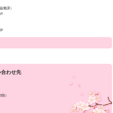
民協働課）
地4
jp
い合わせ先
3階）