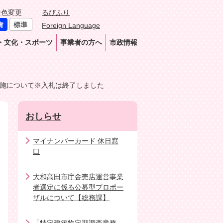
景色変更
るびふり
Foreign Language
・文化・スポーツ
事業者の方へ
市政情報
施について※入札は終了しました
おしらせ
マイナンバーカード 休日窓
口
大和高田市庁舎売店運営事業
者選定に係る公募型プロポー
ザルについて【総務課】