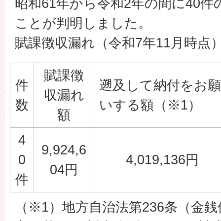
昭和61年から令和2年の間に40
ことが判明しました。
賦課徴収漏れ（令和7年11月時点
賦課徴
件
遡及して納付をお願
収漏れ
数
いする額（※1）
額
4
9,924,6
0
4,019,136円
04円
件
（※1）地方自治法第236条（金