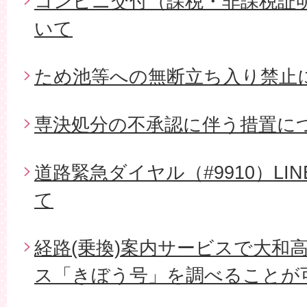
コンビニ交付（課税・非課税証
いて
ため池等への無断立ち入り禁止
専決処分の不承認に伴う措置に
道路緊急ダイヤル（#9910）L
て
経路(乗換)案内サービスで大和
ス「きぼう号」を調べることが