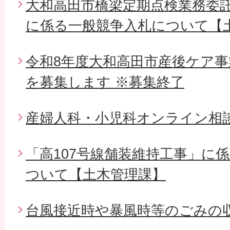
大和高田市橋梁定期点検業務委託（
に係る一般競争入札について【
令和8年度大和高田市産後ケア
を募集します ※募集終了
産婦人科・小児科オンライン相
「高107号線舗装維持工事」に
ついて【土木管理課】
台風接近時や暴風時等のごみの