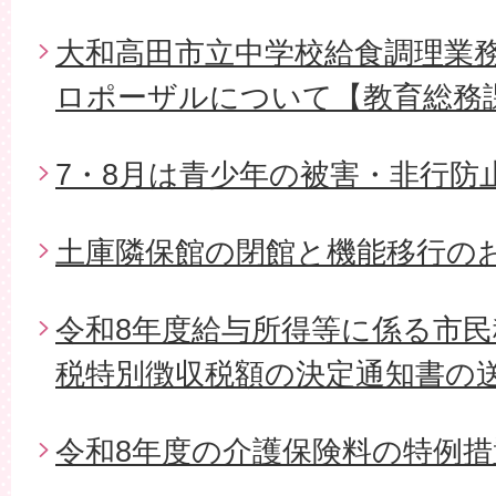
大和高田市立中学校給食調理業
ロポーザルについて【教育総務
7・8月は青少年の被害・非行防
土庫隣保館の閉館と機能移行の
令和8年度給与所得等に係る市
税特別徴収税額の決定通知書の
令和8年度の介護保険料の特例