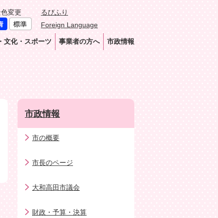
景色変更
るびふり
Foreign Language
・文化・スポーツ
事業者の方へ
市政情報
市政情報
市の概要
市長のページ
大和高田市議会
財政・予算・決算