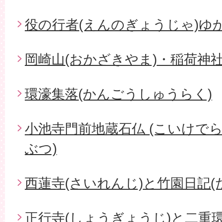
役の行者(えんのぎょうじゃ)ゆ
岡崎山(おかざきやま)・稲荷神社
環濠集落(かんごうしゅうらく)
小池寺門前地蔵石仏 (こいけで
ぶつ)
西蓮寺(さいれんじ)と竹園日記(
正行寺(しょうぎょうじ)と二重