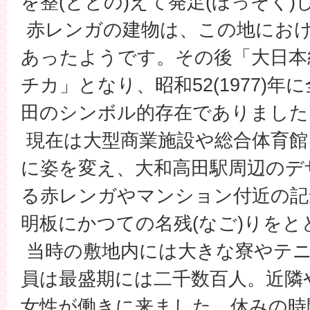
を整(ととの)えて発足(ほっそく)
赤レンガの建物は、この地にお
あったようです。その後「大日本
チカ」となり、昭和52(1977)
田のシンボル的存在でありました
現在は大型商業施設や総合体育館
に姿を変え、大和高田駅周辺のデ
る赤レンガやマンション付近の記
明板にかつての名残(なご)りを
当時の敷地内には大きな寮やテ
員は最盛期には二千数百人。近隣
女性が働きに来ました。休みの時