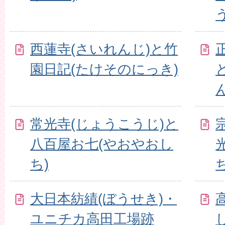
西蓮寺(さいれんじ)と竹
園日記(たけそのにっき)
常光寺(じょうこうじ)と
八百屋お七(やおやおし
ち)
大日本紡績(ぼうせき)・
ユニチカ高田工場跡