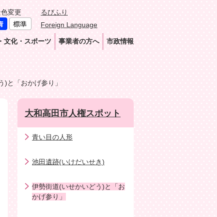
景色変更
るびふり
Foreign Language
・文化・スポーツ
事業者の方へ
市政情報
う)と「おかげ参り」
大和高田市人権スポット
青い目の人形
池田遺跡(いけだいせき)
伊勢街道(いせかいどう)と「お
かげ参り」