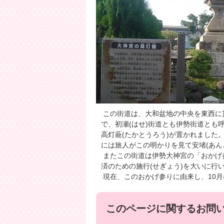
この街道は、大和盆地の中央を東西に貫
で、初瀬(はせ)街道とも伊勢街道とも
高灯蘢(たかとうろう)が置かれました
には旅人がこの明かりを見て安堵(あん
またこの街道は伊勢大神宮の「おかげ
済のための施行(せぎょう)を大いに行
現在、このおかげ参りに由来し、10
このページに関するお問