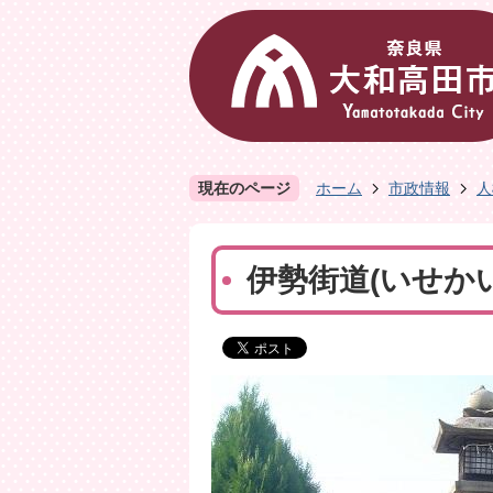
現在のページ
ホーム
市政情報
人
伊勢街道(いせか