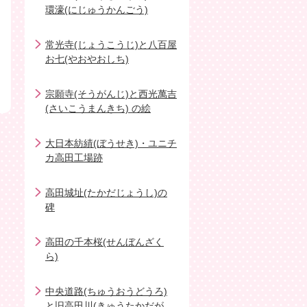
環濠(にじゅうかんごう)
常光寺(じょうこうじ)と八百屋
お七(やおやおしち)
宗願寺(そうがんじ)と西光萬吉
(さいこうまんきち) の絵
大日本紡績(ぼうせき)・ユニチ
カ高田工場跡
高田城址(たかだじょうし)の
碑
高田の千本桜(せんぼんざく
ら)
中央道路(ちゅうおうどうろ)
と旧高田川(きゅうたかだが