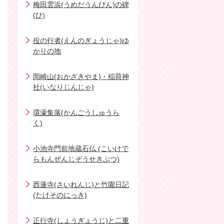
梅田雲浜(うめだうんぴん)の碑
(ひ)
役の行者(えんのぎょうじゃ)ゆ
かりの地
岡崎山(おかざきやま)・稲荷神
社(いなりじんじゃ)
環濠集落(かんごうしゅうら
く)
小池寺門前地蔵石仏 (こいけで
らもんぜんじぞうせきぶつ)
西蓮寺(さいれんじ)と竹園日記
(たけそのにっき)
正行寺(しょうぎょうじ)と二重