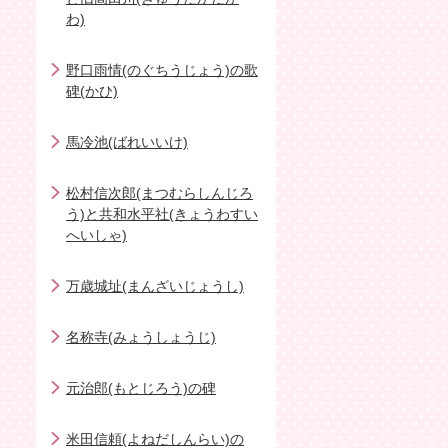
わ)
野口雨情(のぐちうじょう)の歌
碑(かひ)
馬冷池(ばれいいけ)
松村信次郎(まつむらしんじろ
う)と共和水平社(きょうわすい
へいしゃ)
万歳城址(まんざいじょうし)
名称寺(みょうしょうじ)
元治郎(もとじろう)の碑
米田信頼(よねだしんらい)の