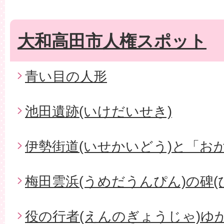
大和高田市人権スポット
青い目の人形
池田遺跡(いけだいせき)
伊勢街道(いせかいどう)と「お
梅田雲浜(うめだうんぴん)の碑(
役の行者(えんのぎょうじゃ)ゆ