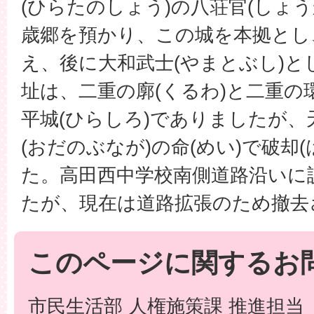
(ひらたのしょう)の八荘官(しょ
歳郷を預かり、この城を本拠とし
え、後に大和武士(やまとぶし)と
址は、二重の廓(くるわ)と二重の
平城(ひらしろ)でありましたが、天正
(おだのぶなが)の命(めい)で破却
た。高田西中学校南側道路沿いに
たが、現在は道路拡張のため撤去
このページに関するお
市民生活部 人権施策課 推進担当