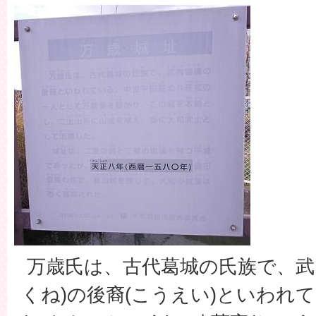
万歳氏は、古代葛城の氏族で、武
くね)の後裔(こうえい)といわれ