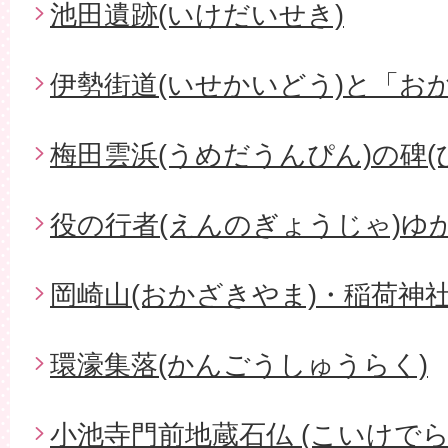
池田遺跡(いけだいせき)
伊勢街道(いせかいどう)と「お
梅田雲浜(うめだうんぴん)の碑(
役の行者(えんのぎょうじゃ)ゆ
岡崎山(おかざきやま)・稲荷神社
環濠集落(かんごうしゅうらく)
小池寺門前地蔵石仏 (こいけで