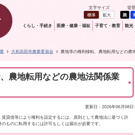
文字サイズ
背
くらし・手続き
医療・健康・福祉
子育て・教育
観光
業
大和高田市農業委員会
農地等の権利移転、農地転用などの農
転、農地転用などの農地法関係業
更新日：2026年06月08日
、賃貸借等により権利を設定するには、原則として農地法に基づく許
外のものに転用するには許可もしくは届出が必要です。