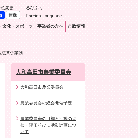
景色変更
るびふり
Foreign Language
・文化・スポーツ
事業者の方へ
市政情報
地法関係業務
大和高田市農業委員会
大和高田市農業委員会
農業委員会の総会開催予定
農業委員会の目標と活動の点
検・評価並びに活動計画につ
いて