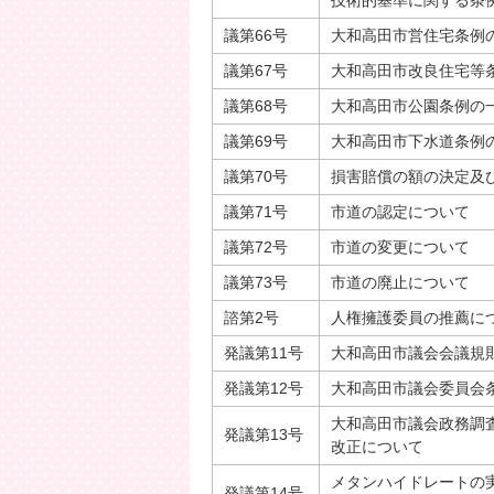
技術的基準に関する条
議第66号
大和高田市営住宅条例
議第67号
大和高田市改良住宅等
議第68号
大和高田市公園条例の
議第69号
大和高田市下水道条例
議第70号
損害賠償の額の決定及
議第71号
市道の認定について
議第72号
市道の変更について
議第73号
市道の廃止について
諮第2号
人権擁護委員の推薦に
発議第11号
大和高田市議会会議規
発議第12号
大和高田市議会委員会
大和高田市議会政務調
発議第13号
改正について
メタンハイドレートの
発議第14号