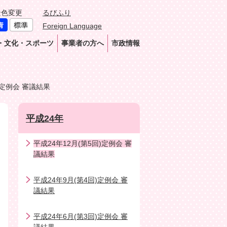
景色変更
るびふり
Foreign Language
・文化・スポーツ
事業者の方へ
市政情報
)定例会 審議結果
平成24年
平成24年12月(第5回)定例会 審
議結果
平成24年9月(第4回)定例会 審
議結果
平成24年6月(第3回)定例会 審