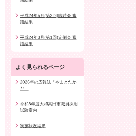
議結果
平成24年5月(第2回)臨時会 審
議結果
平成24年3月(第1回)定例会 審
議結果
よく見られるページ
2026年の広報誌「やまとたか
だ」
令和8年度大和高田市職員採用
試験案内
実施状況結果