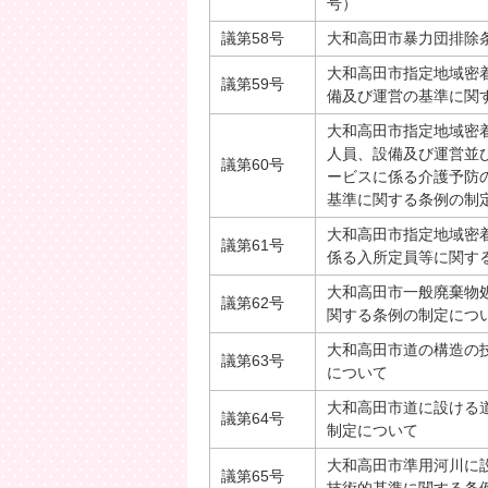
号）
議第58号
大和高田市暴力団排除
大和高田市指定地域密
議第59号
備及び運営の基準に関
大和高田市指定地域密
人員、設備及び運営並
議第60号
ービスに係る介護予防
基準に関する条例の制
大和高田市指定地域密
議第61号
係る入所定員等に関す
大和高田市一般廃棄物
議第62号
関する条例の制定につ
大和高田市道の構造の
議第63号
について
大和高田市道に設ける
議第64号
制定について
大和高田市準用河川に
議第65号