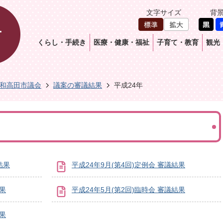
文字サイズ
背
くらし・手続き
医療・健康・福祉
子育て・教育
観光
和高田市議会
議案の審議結果
平成24年
結果
平成24年9月(第4回)定例会 審議結果
結果
平成24年5月(第2回)臨時会 審議結果
結果