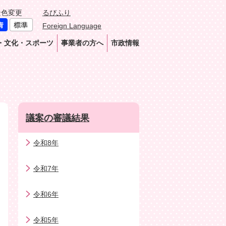
景色変更
るびふり
Foreign Language
・文化・スポーツ
事業者の方へ
市政情報
議案の審議結果
令和8年
令和7年
令和6年
令和5年