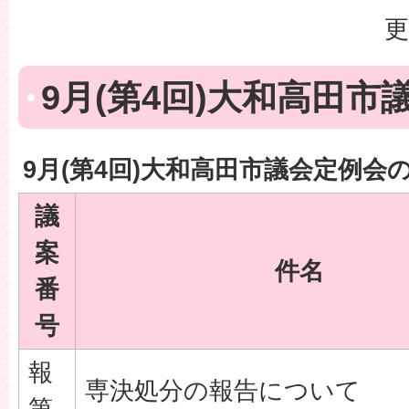
更
9月(第4回)大和高田市
9月(第4回)大和高田市議会定例会
議
案
件名
番
号
報
専決処分の報告について
第