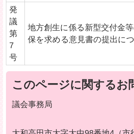
発
議
地方創生に係る新型交付金等
第
保を求める意見書の提出に
7
号
このページに関するお
議会事務局
大和高田市大字大中98番地4（市