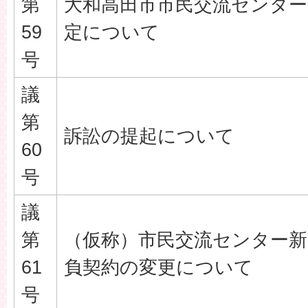
第
大和高田市市民交流センター
59
定について
号
議
第
訴訟の提起について
60
号
議
第
（仮称）市民交流センター新
61
負契約の変更について
号