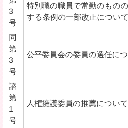
特別職の職員で常勤のもの
3
する条例の一部改正につい
号
同
第
公平委員会の委員の選任に
3
号
諮
第
人権擁護委員の推薦につい
1
号