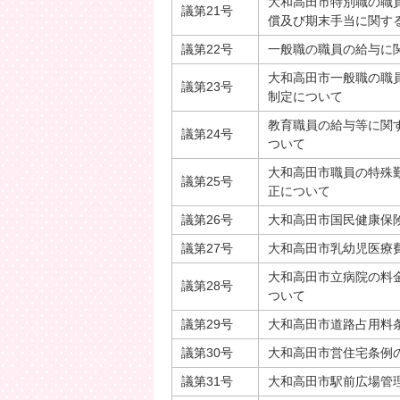
大和高田市特別職の職
議第21号
償及び期末手当に関す
議第22号
一般職の職員の給与に
大和高田市一般職の職
議第23号
制定について
教育職員の給与等に関
議第24号
ついて
大和高田市職員の特殊
議第25号
正について
議第26号
大和高田市国民健康保
議第27号
大和高田市乳幼児医療
大和高田市立病院の料
議第28号
ついて
議第29号
大和高田市道路占用料
議第30号
大和高田市営住宅条例
議第31号
大和高田市駅前広場管