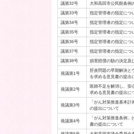
議第32号
大和高田市公民館条例
議第33号
指定管理者の指定につ
議第34号
指定管理者の指定につ
議第35号
指定管理者の指定につ
議第36号
指定管理者の指定につ
議第37号
指定管理者の指定につ
議第38号
損害賠償の額の決定及
肝炎問題の早期解決と
発議第1号
を求める意見書の提出
医師不足を解消し、安
発議第2号
求める意見書の提出に
「がん対策推進基本計
発議第3号
の提出について
「がん対策推進条例」(
発議第4号
書の提出について
発議第5号
大和高田市議会委員会