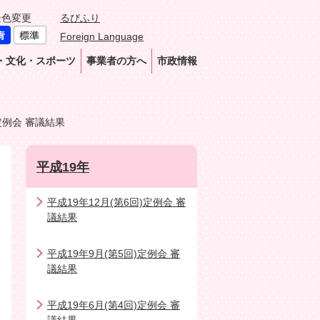
景色変更
るびふり
Foreign Language
・文化・スポーツ
事業者の方へ
市政情報
定例会 審議結果
平成19年
平成19年12月(第6回)定例会 審
議結果
平成19年9月(第5回)定例会 審
議結果
平成19年6月(第4回)定例会 審