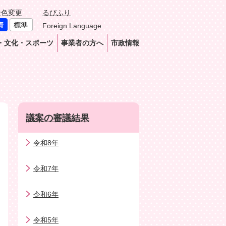
景色変更
るびふり
Foreign Language
・文化・スポーツ
事業者の方へ
市政情報
議案の審議結果
令和8年
令和7年
令和6年
令和5年