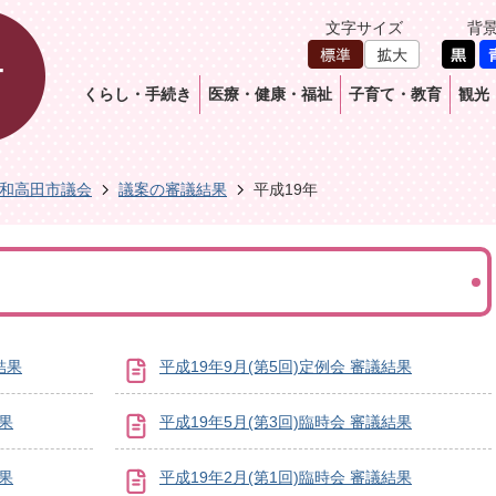
文字サイズ
背
くらし・手続き
医療・健康・福祉
子育て・教育
観光
和高田市議会
議案の審議結果
平成19年
結果
平成19年9月(第5回)定例会 審議結果
結果
平成19年5月(第3回)臨時会 審議結果
結果
平成19年2月(第1回)臨時会 審議結果