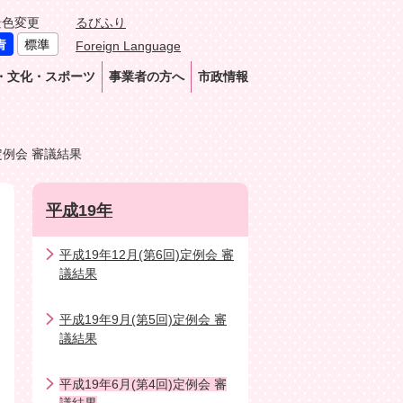
景色変更
るびふり
Foreign Language
・文化・スポーツ
事業者の方へ
市政情報
定例会 審議結果
平成19年
平成19年12月(第6回)定例会 審
議結果
平成19年9月(第5回)定例会 審
議結果
平成19年6月(第4回)定例会 審