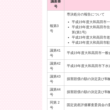
議案番
号
専決処分の報告について
平成19年度大和高田市一
報第3
平成19年度大和高田市
号
算(第1号)
平成19年度大和高田市老
平成19年度大和高田市駐
議第41
平成19年度大和高田市一般会
号
議第42
平成19年度大和高田市下水
号
議第43
損害賠償の額の決定及び和
号
議第44
損害賠償の額の決定及び和
号
同第 2
固定資産評価審査委員会の
号