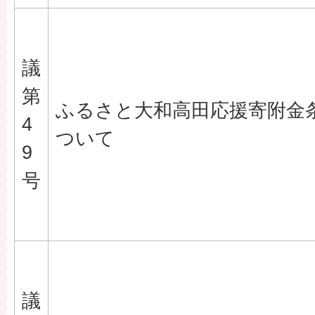
議
第
ふるさと大和高田応援寄附金
4
ついて
9
号
議