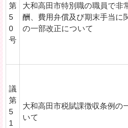
第
大和高田市特別職の職員で非
5
酬、費用弁償及び期末手当に
0
の一部改正について
号
議
第
大和高田市税賦課徴収条例の
5
いて
1