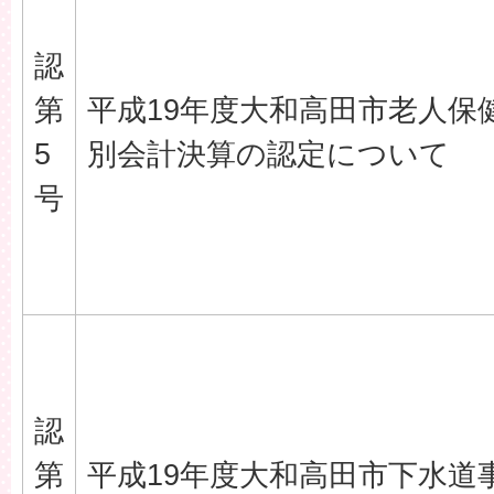
認
第
平成19年度大和高田市老人保
5
別会計決算の認定について
号
認
第
平成19年度大和高田市下水道