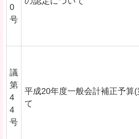
の認定について
0
号
議
第
平成20年度一般会計補正予算(
4
て
4
号