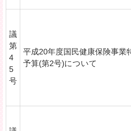
議
第
平成20年度国民健康保険事業
4
予算(第2号)について
5
号
議