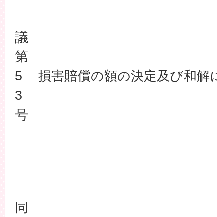
議
第
5
損害賠償の額の決定及び和解
3
号
同