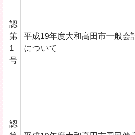
認
第
平成19年度大和高田市一般会
1
について
号
認