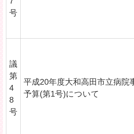
7
号
議
第
平成20年度大和高田市立病院
4
予算(第1号)について
8
号