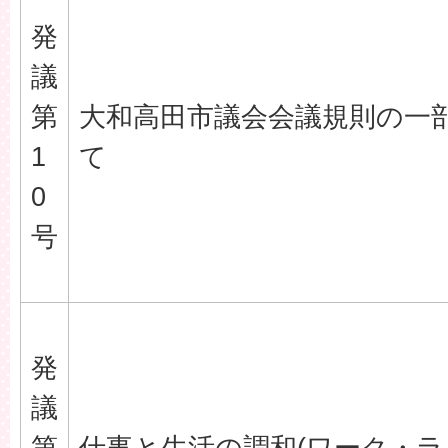
発
議
第
大和高田市議会会議規則の一
1
て
0
号
発
議
第
仕事と生活の調和(ワーク・