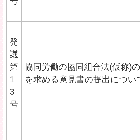
号
発
議
第
協同労働の協同組合法(仮称)
1
を求める意見書の提出につい
3
号