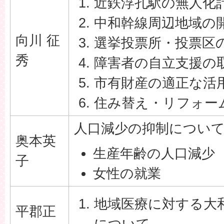
近鉄浮孔駅の無人化
中和幹線周辺地域の
向川 征
選挙投票所・投票区
秀
障害者の自立支援の
市有財産の適正な活
住み替え・リフォー
人口減少の抑制につい
奥本英
生産年齢の人口減少
子
女性の就業
地域医療に対する大
平郡正
について