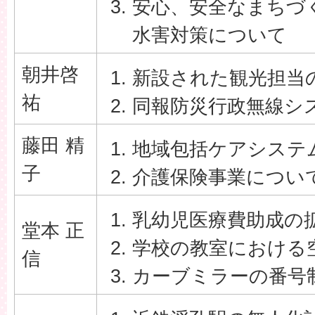
安心、安全なまちづ
水害対策について
朝井啓
新設された観光担当
祐
同報防災行政無線シ
藤田 精
地域包括ケアシステ
子
介護保険事業につい
乳幼児医療費助成の
堂本 正
学校の教室における
信
カーブミラーの番号