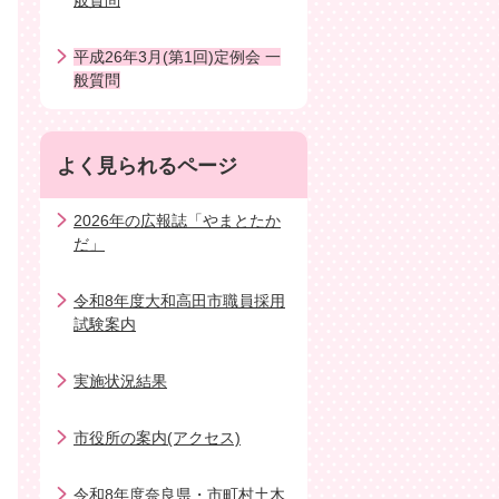
般質問
平成26年3月(第1回)定例会 一
般質問
よく見られるページ
2026年の広報誌「やまとたか
だ」
令和8年度大和高田市職員採用
試験案内
実施状況結果
市役所の案内(アクセス)
令和8年度奈良県・市町村土木