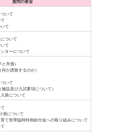
質問の要旨
について
いて
ついて
政について
ついて
センターについて
字と市債）
（何か誘致するのか）
について
（施設及び入試要項について）
進入路について
いて
計画について
子育て世帯臨時特例給付金への取り組みについて
いて