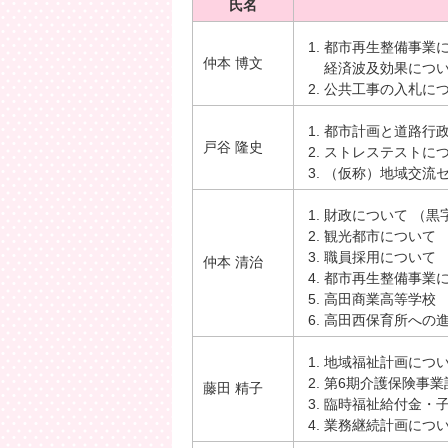
氏名
都市再生整備事業
仲本 博文
経済波及効果につ
公共工事の入札に
都市計画と道路行
戸谷 隆史
ストレステストに
（仮称）地域交流
財政について （黒
観光都市について 
職員採用について
仲本 清治
都市再生整備事業
高田商業高等学校 
高田西保育所への
地域福祉計画につ
第6期介護保険事業
藤田 精子
臨時福祉給付金・
業務継続計画につ