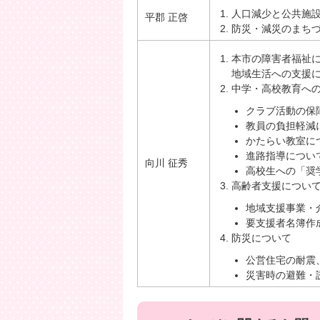
人口減少と公共施
平郡 正啓
防災・減災のまち
本市の障害者福祉
地域生活への支援
中学・高校教育へ
クラブ活動の保
教員の負担軽減
かたらい教室に
進路指導につい
向川 征秀
高校生への「奨
高齢者支援につい
地域支援事業・
要支援者名簿作
防災について
公営住宅の耐震
災害時の避難・