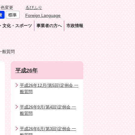
景色変更
るびふり
Foreign Language
・文化・スポーツ
事業者の方へ
市政情報
 一般質問
平成26年
平成26年12月(第5回)定例会 一
般質問
平成26年9月(第4回)定例会 一
般質問
平成26年6月(第3回)定例会 一