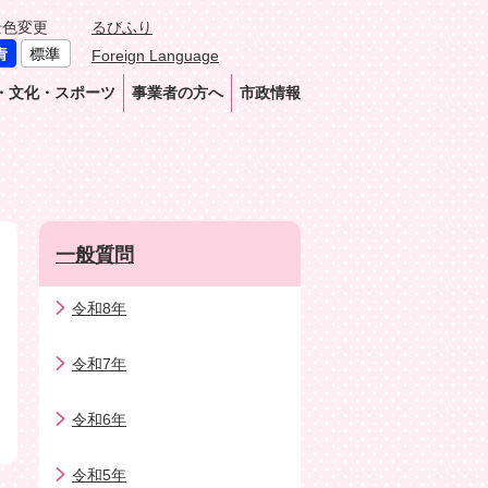
景色変更
るびふり
Foreign Language
・文化・スポーツ
事業者の方へ
市政情報
一般質問
令和8年
令和7年
令和6年
令和5年