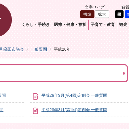
文字サイズ
背
くらし・手続き
医療・健康・福祉
子育て・教育
観光
和高田市議会
一般質問
平成26年
質問
平成26年9月(第4回)定例会 一般質問
質問
平成26年3月(第1回)定例会 一般質問