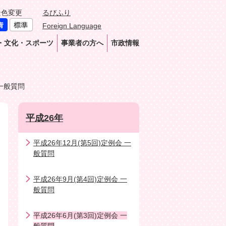
景色変更
るびふり
Foreign Language
・文化・スポーツ
事業者の方へ
市政情報
 一般質問
平成26年
平成26年12月(第5回)定例会 一
般質問
平成26年9月(第4回)定例会 一
般質問
平成26年6月(第3回)定例会 一