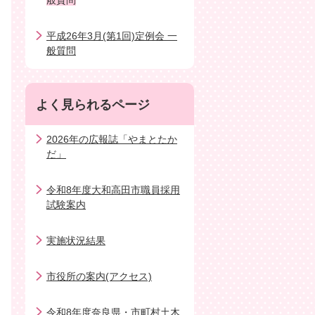
般質問
平成26年3月(第1回)定例会 一
般質問
よく見られるページ
2026年の広報誌「やまとたか
だ」
令和8年度大和高田市職員採用
試験案内
実施状況結果
市役所の案内(アクセス)
令和8年度奈良県・市町村土木