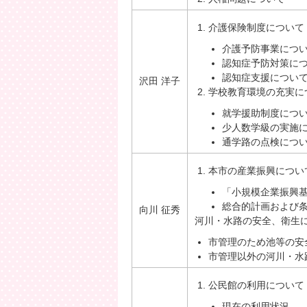
介護保険制度について
介護予防事業につ
認知症予防対策に
認知症支援につい
沢田 洋子
学校教育環境の充実に
就学援助制度につ
少人数学級の実施
通学路の点検につ
本市の産業振興につい
「小規模企業振興
総合的計画および
向川 征秀
河川・水路の安全、衛生
市管理のため池等の安
市管理以外の河川・水
公民館の利用について
現在の利用状況