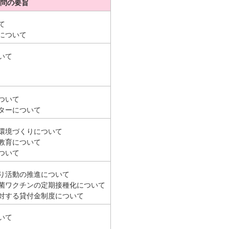
問の要旨
て
について
いて
ついて
ターについて
環境づくりについて
教育について
ついて
り活動の推進について
菌ワクチンの定期接種化について
対する貸付金制度について
いて