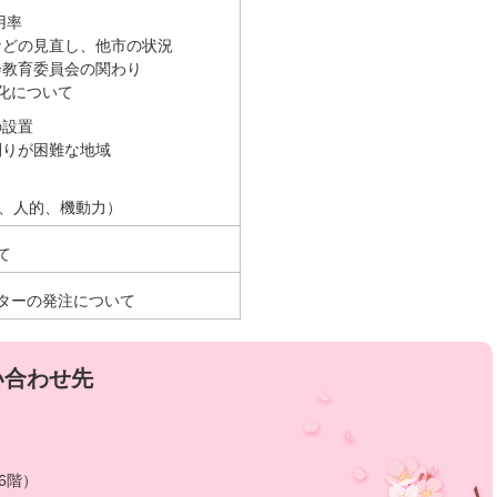
用率
などの見直し、他市の状況
会教育委員会の関わり
化について
の設置
刈りが困難な地域
、人的、機動力）
て
ターの発注について
い合わせ先
6階）