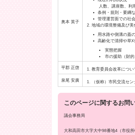
人数、講座数、利
条例・規則・要綱
管理運営面での社
奥本 英子
地域の環境整備及び美
用水路や側溝の蓋
高齢化で清掃や草
実態把握
市の援助（財的
平郡 正啓
教育委員会改革につい
泉尾 安廣
（仮称）市民交流セン
このページに関するお問
議会事務局
大和高田市大字大中98番地4（市役所