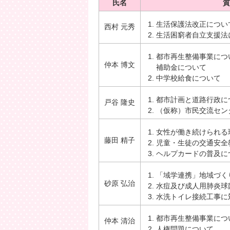
氏名
質
生活保護法改正につい
西村 元秀
生活困窮者自立支援法
都市再生整備事業につ
仲本 博文
補助金について
中学校給食について
都市計画と道路行政に
戸谷 隆史
（仮称）市民交流セン
女性が働き続けられる
藤田 精子
児童・生徒の交通安全
ヘルプカードの普及に
「域学連携」地域づく
砂原 弘治
水痘及び成人用肺炎球
水洗トイレ接続工事に
都市再生整備事業につ
仲本 清治
人権問題について