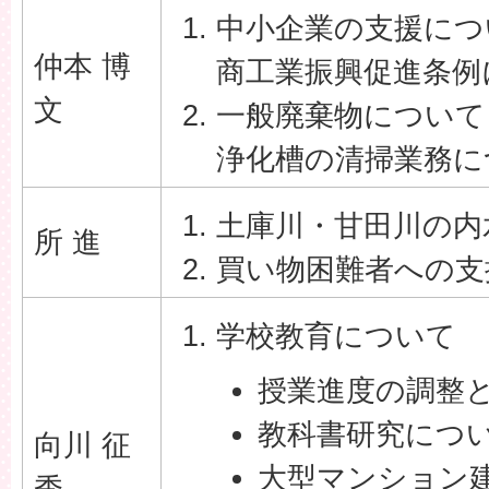
中小企業の支援につ
仲本 博
商工業振興促進条例
文
一般廃棄物について
浄化槽の清掃業務に
土庫川・甘田川の内
所 進
買い物困難者への支
学校教育について
授業進度の調整
教科書研究につ
向川 征
大型マンション
秀