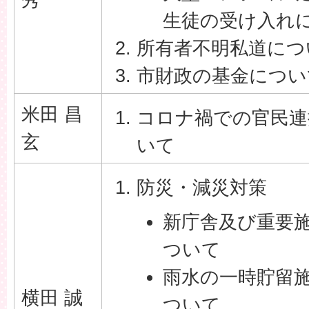
生徒の受け入れ
所有者不明私道につ
市財政の基金につい
米田 昌
コロナ禍での官民連
玄
いて
防災・減災対策
新庁舎及び重要
ついて
雨水の一時貯留
横田 誠
ついて