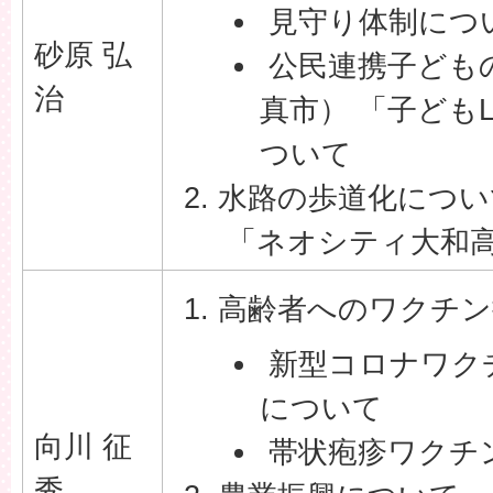
見守り体制につ
砂原 弘
公民連携子ども
治
真市） 「子ども
ついて
水路の歩道化につい
「ネオシティ大和
高齢者へのワクチン
新型コロナワク
について
向川 征
帯状疱疹ワクチ
秀