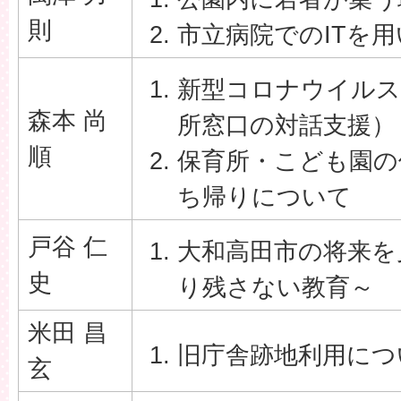
則
市立病院でのITを
新型コロナウイルス
森本 尚
所窓口の対話支援）
順
保育所・こども園の
ち帰りについて
戸谷 仁
大和高田市の将来を
史
り残さない教育～
米田 昌
旧庁舎跡地利用につ
玄