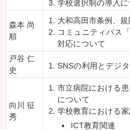
学校選択制の導入に
大和高田市条例、規
森本 尚
コミュニティバス「
順
対応について
戸谷 仁
SNSの利用とデジ
史
市立病院における患
について
向川 征
学校教育における家
秀
ICT教育関連