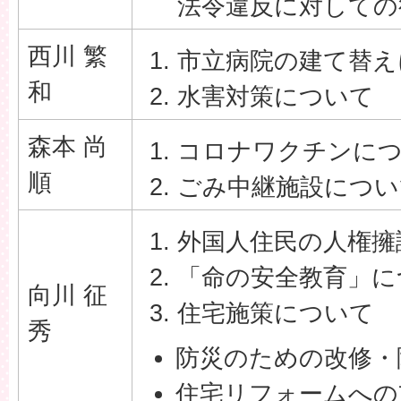
法令違反に対しての
西川 繁
市立病院の建て替え
和
水害対策について
森本 尚
コロナワクチンに
順
ごみ中継施設につい
外国人住民の人権擁
「命の安全教育」に
向川 征
住宅施策について
秀
防災のための改修・
住宅リフォームへの