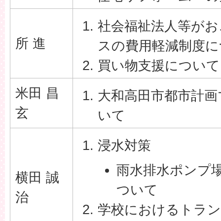
社会福祉法人等がお
所 進
スの費用軽減制度に
買い物支援について
米田 昌
大和高田市都市計画
玄
いて
浸水対策
雨水排水ポンプ
横田 誠
ついて
治
学校におけるトラン