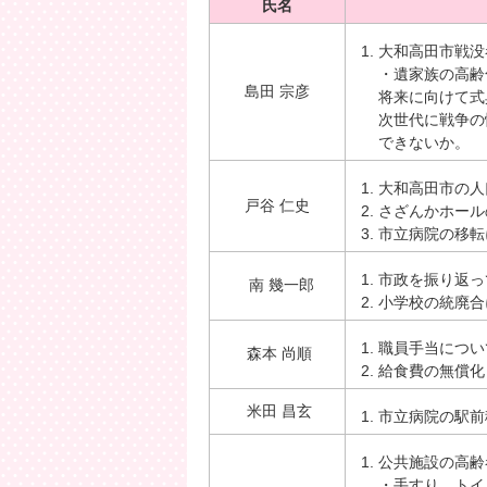
氏名
大和高田市戦没
・遺家族の高齢
島田 宗彦
将来に向けて式
次世代に戦争の
できないか。
大和高田市の人
戸谷 仁史
さざんかホール
市立病院の移転
市政を振り返っ
南 幾一郎
小学校の統廃合
職員手当につい
森本 尚順
給食費の無償化
米田 昌玄
市立病院の駅前
公共施設の高齢
・手すり、トイ