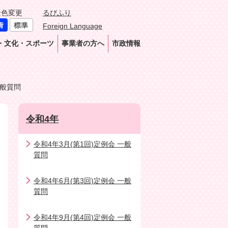
景色変更
るびふり
Foreign Language
・文化・スポーツ
事業者の方へ
市政情報
一般質問
令和4年
令和4年3月(第1回)定例会 一般
質問
令和4年6月(第3回)定例会 一般
質問
令和4年9月(第4回)定例会 一般