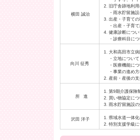
旧庁舎跡地利用
・雨水貯留施設
横田 誠治
出産・子育ての
・出産・子育て
健康診断につい
・診療科目につ
大和高田市立病
・立地について
向川 征秀
・医療機能につ
・事業の進め方
産前・産後の支
第9期介護保険
所 進
買い物協定につ
雨水貯留施設の
県域水道一体化
沢田 洋子
特別支援学級に