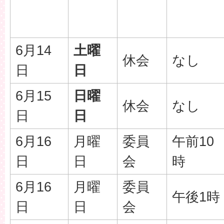
6月14
土曜
休会
なし
日
日
6月15
日曜
休会
なし
日
日
6月16
月曜
委員
午前10
日
日
会
時
6月16
月曜
委員
午後1時
日
日
会