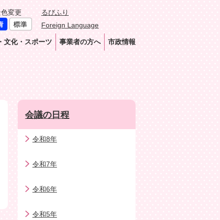
景色変更
るびふり
Foreign Language
・文化・スポーツ
事業者の方へ
市政情報
会議の日程
令和8年
令和7年
令和6年
令和5年