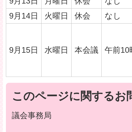
9月13日
月曜日
休会
なし
9月14日
火曜日
休会
なし
9月15日
水曜日
本会議
午前10
このページに関するお
議会事務局