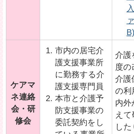
入
ァ
B
市内の居宅介
介護
護支援事業所
度の
に勤務する介
介護
ケアマ
護支援専門員
の利
ネ連絡
本市と介護予
内外
会・研
防支援事業の
えて
修会
委託契約をし
した