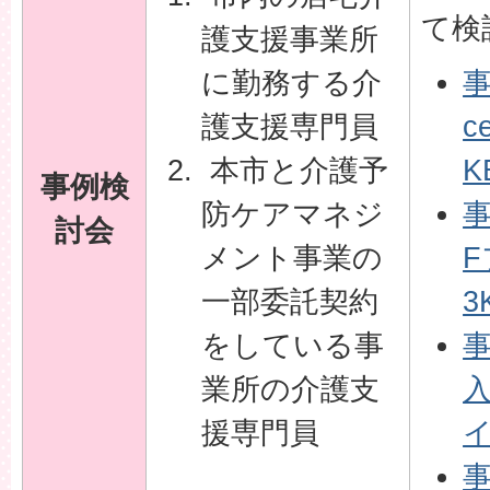
て検
護支援事業所
に勤務する介
事
護支援専門員
c
本市と介護予
K
事例検
防ケアマネジ
事
討会
メント事業の
F
一部委託契約
3
をしている事
業所の介護支
入
援専門員
イ