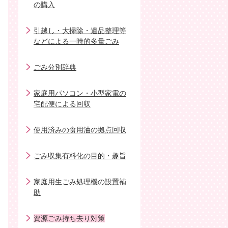
の購入
引越し・大掃除・遺品整理等
などによる一時的多量ごみ
ごみ分別辞典
家庭用パソコン・小型家電の
宅配便による回収
使用済みの食用油の拠点回収
ごみ収集有料化の目的・趣旨
家庭用生ごみ処理機の設置補
助
資源ごみ持ち去り対策