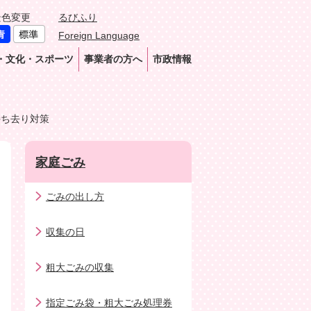
景色変更
るびふり
Foreign Language
・文化・スポーツ
事業者の方へ
市政情報
持ち去り対策
家庭ごみ
ごみの出し方
収集の日
粗大ごみの収集
指定ごみ袋・粗大ごみ処理券