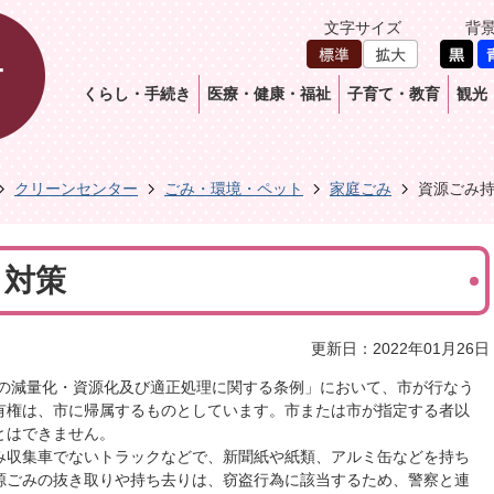
文字サイズ
背
くらし・手続き
医療・健康・福祉
子育て・教育
観光
クリーンセンター
ごみ・環境・ペット
家庭ごみ
資源ごみ
り対策
更新日：2022年01月26日
の減量化・資源化及び適正処理に関する条例」において、市が行なう
有権は、市に帰属するものとしています。市または市が指定する者以
とはできません。
み収集車でないトラックなどで、新聞紙や紙類、アルミ缶などを持ち
源ごみの抜き取りや持ち去りは、窃盗行為に該当するため、警察と連