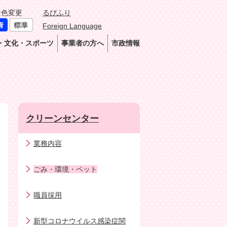
景色変更
るびふり
Foreign Language
・文化・スポーツ
事業者の方へ
市政情報
クリーンセンター
業務内容
ごみ・環境・ペット
職員採用
新型コロナウイルス感染症関