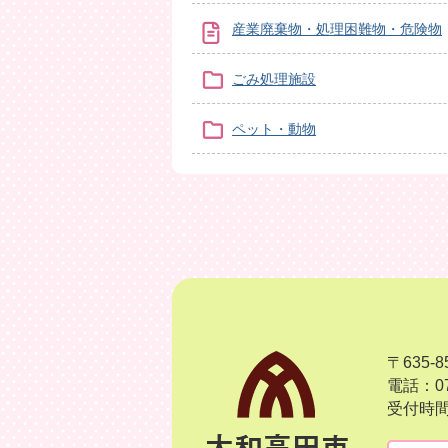
産業廃棄物・処理困難物・危険物
ごみ処理施設
ペット・動物
〒635
電話：07
受付時間