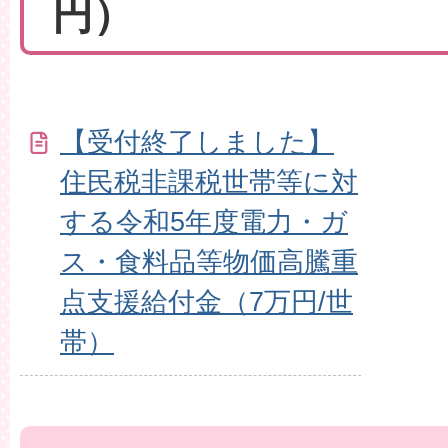
円）
【受付終了しました】
住民税非課税世帯等に対
する令和5年度電力・ガ
ス・食料品等物価高騰重
点支援給付金（7万円/世
帯）