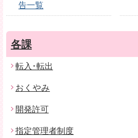
告一覧
各課
転入･転出
おくやみ
開発許可
指定管理者制度