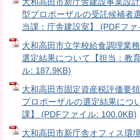
大和高田市新庁舎建設事業設
型プロポーザルの受託候補者
当課：庁舎建設室】 (PDFファイル:
大和高田市立学校給食調理業
選定結果について【担当：教育総
ル: 187.9KB)
大和高田市固定資産税評価要
プロポーザルの選定結果につ
課】 (PDFファイル: 100.0KB)
大和高田市新庁舎オフィス環