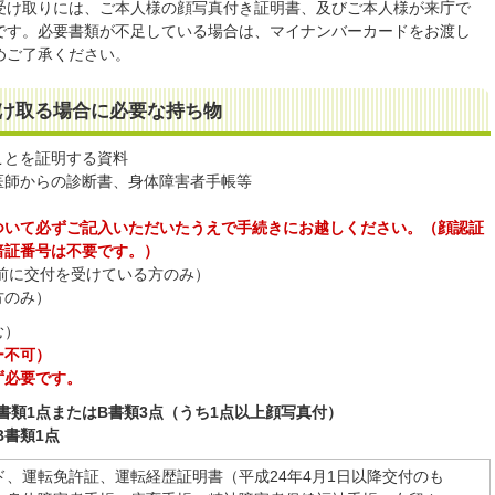
受け取りには、ご本人様の顔写真付き証明書、及びご本人様が来庁で
です。必要書類が不足している場合は、マイナンバーカードをお渡し
めご了承ください。
け取る場合に必要な持ち物
ことを証明する資料
医師からの診断書、身体障害者手帳等
ついて必ずご記入いただいたうえで手続きにお越しください。（顔認証
暗証番号は不要です。）
以前に交付を受けている方のみ）
方のみ）
む）
ー不可）
ず必要です。
書類1点またはB書類3点（うち1点以上顔写真付）
B書類1点
ド、運転免許証、運転経歴証明書（平成24年4月1日以降交付のも