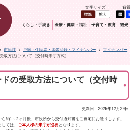
文字サイズ
背
くらし・手続き
医療・健康・福祉
子育て・教育
観光
市民課
戸籍・住民票・印鑑登録・マイナンバー
マイナンバー
受取方法について（交付時来庁方式）
ードの受取方法について（交付時
更新日：2025年12月29日
から約1～2ヶ月後、市役所から交付通知書をご自宅にお送りします。
ましては、
ご本人様の来庁が必要
となります。