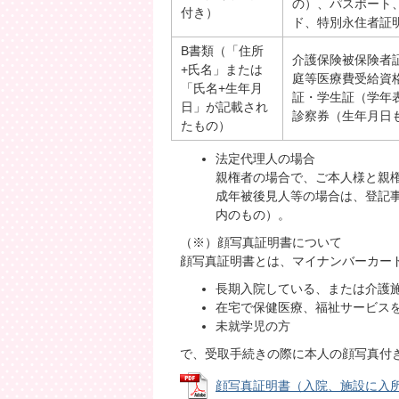
の）、パスポート
付き）
ド、特別永住者証
B書類（「住所
介護保険被保険者
+氏名」または
庭等医療費受給資
「氏名+生年月
証・学生証（学年
日」が記載され
診察券（生年月日
たもの）
法定代理人の場合
親権者の場合で、ご本人様と親
成年被後見人等の場合は、登記
内のもの）。
（※）顔写真証明書について
顔写真証明書とは、マイナンバーカー
長期入院している、または介護
在宅で保健医療、福祉サービス
未就学児の方
​​​​で、受取手続きの際に本人の顔写
顔写真証明書（入院、施設に入所して