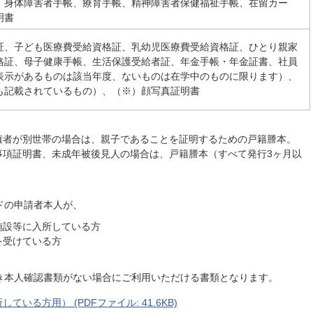
、身体障害者手帳、療育手帳、精神障害者保健福祉手帳、在留カー
明書
証、子ども医療費受給資格証、乳幼児医療費受給資格証、ひとり親家
格証、母子健康手帳、生活保護受給者証、年金手帳・年金証書、社員
表示があるものは該当年度、ないものは在学中のものに限ります）、
も記載されているもの）、（※）顔写真証明書
権者が別世帯の場合は、親子であることを証明するための戸籍謄本。
事項証明書、未成年被後見人の場合は、戸籍謄本（すべて発行3ヶ月以
ドの申請者本人が、
施設等に入所している方
を受けている方
真付き本人確認書類がない場合にご利用いただける書類となります。
いる方用） (PDFファイル: 41.6KB)