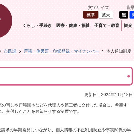
文字サイズ
背
くらし・手続き
医療・健康・福祉
子育て・教育
観光
市民課
戸籍・住民票・印鑑登録・マイナンバー
本人通知制度
更新日：2024年11月18日
票の写しや戸籍謄本などを代理人や第三者に交付した場合に、希望す
に、交付したことをお知らせする制度です。
正請求の早期発見につながり、個人情報の不正利用防止や事実関係の早