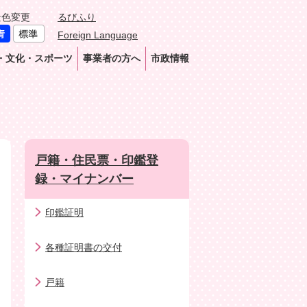
景色変更
るびふり
Foreign Language
・文化・スポーツ
事業者の方へ
市政情報
戸籍・住民票・印鑑登
録・マイナンバー
印鑑証明
各種証明書の交付
戸籍