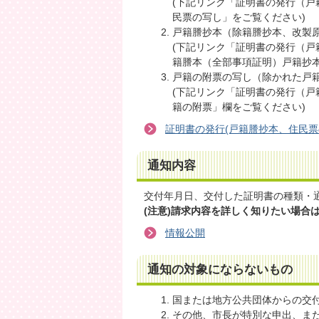
(下記リンク「証明書の発行（
民票の写し」をご覧ください)
戸籍謄抄本（除籍謄抄本、改製
(下記リンク「証明書の発行（
籍謄本（全部事項証明）戸籍抄本
戸籍の附票の写し（除かれた戸
(下記リンク「証明書の発行（
籍の附票」欄をご覧ください)
証明書の発行(戸籍謄抄本、住民票
通知内容
交付年月日、交付した証明書の種類・
(注意)請求内容を詳しく知りたい場合
情報公開
通知の対象にならないもの
国または地方公共団体からの交
その他、市長が特別な申出、ま