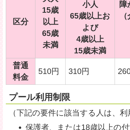
小人
障
15歳
65歳以上お
（
区分
以上
よび
65歳
4歳以上
未満
15歳未満
普通
510円
310円
26
料金
プール利用制限
（下記の要件に該当する人は、利
保護者、または18歳以上の