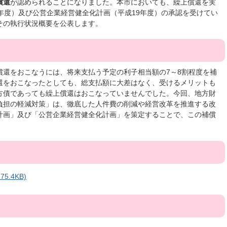
償還
が認められることになりました。本市においても、繰上償還を実
年度）及び公営企業経営健全化計画（平成19年度）の承認を受けてい
その執行状況概要を公表します。
償還をおこなうには、将来支払う予定の利子相当額の7～8割程度を補
還をおこなったとしても、総支払額に大差はなく、受けるメリットも
方債であっても繰上償還はおこなっていませんでした。今回、地方財
負担の軽減対策」は、徹底した人件費の削減や経営改革を推進する改
計画」及び「公営企業経営健全化計画」を策定することで、この補償
5.4KB)