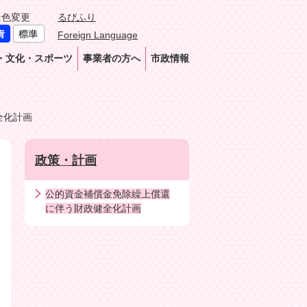
景色変更
るびふり
Foreign Language
・文化・スポーツ
事業者の方へ
市政情報
全化計画
政策・計画
公的資金補償金免除繰上償還
に伴う財政健全化計画