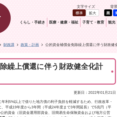
文字サイズ
背
くらし・手続き
医療・健康・福祉
子育て・教育
観光
財政課
政策・計画
公的資金補償金免除繰上償還に伴う財政健
免除繰上償還に伴う財政健全化計
更新日：2022年01月21日
に年利5%以上で借りた地方債の利子負担を軽減するため、行政改革・
、平成19年度から3年間（平成24年度まで3年間延長）で5兆円（平
規模の公的資金（旧資金運用部資金、旧簡易生命保険資金および地方公営