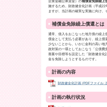
企業金融公庫資金）の
補償金免除繰上
施するため、財政健全化計画（平成22
ますが、当計画の確実な実施に向け、
補償金免除繰上償還とは
通常、借入をおこなった地方債の繰上
償金として支払う必要があり、繰上償
少ないことから、いかに金利の高い地
政対策の一環としておこなう「公債費
善案や目標等を設定した「財政健全化
金を免除しようとするものです。
計画の内容
財政健全化計画 (PDFファイル: 27
計画の執行状況