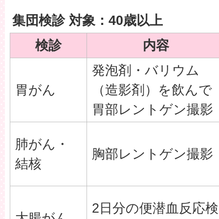
集団検診 対象：40歳以上
検診
内容
発泡剤・バリウム
胃がん
（造影剤）を飲んで
胃部レントゲン撮影
肺がん・
胸部レントゲン撮影
結核
2日分の便潜血反応検
大腸がん