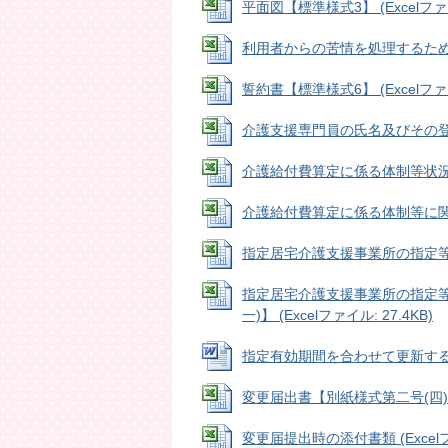
平面図【標準様式3】 (Excelファイル
利用者からの苦情を処理するために講
誓約書【標準様式6】 (Excelファイル
介護支援専門員の氏名及びその登録番号
介護給付費算定に係る体制等状況一覧表【
介護給付費算定に係る体制等に関する届
指定居宅介護支援事業所の指定等に係る
指定居宅介護支援事業所の指定等
一)】 (Excelファイル: 27.4KB)
指定有効期間を合わせて更新する旨の申
変更届出書【別紙様式第二号(四)】 (E
変更届提出時の添付書類 (Excelファ