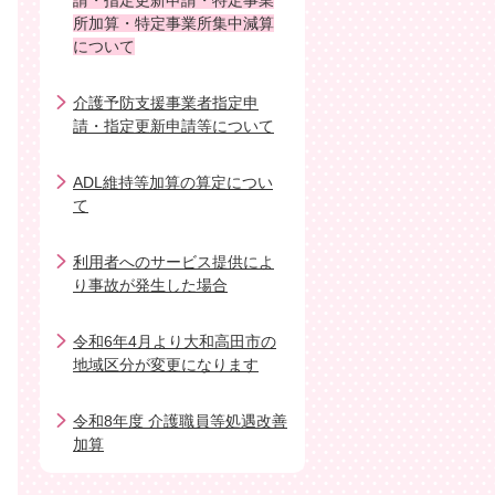
請・指定更新申請・特定事業
所加算・特定事業所集中減算
について
介護予防支援事業者指定申
請・指定更新申請等について
ADL維持等加算の算定につい
て
利用者へのサービス提供によ
り事故が発生した場合
令和6年4月より大和高田市の
地域区分が変更になります
令和8年度 介護職員等処遇改善
加算