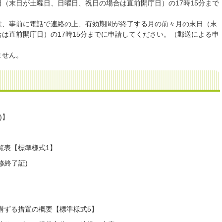
（末日が土曜日、日曜日、祝日の場合は直前開庁日）の17時15分まで
は、事前に電話で連絡の上、有効期間が終了する月の前々月の末日（末
は直前開庁日）の17時15分までに申請してください。（郵送による申
ません。
)】
覧表【標準様式1】
修終了証)
に講ずる措置の概要【標準様式5】