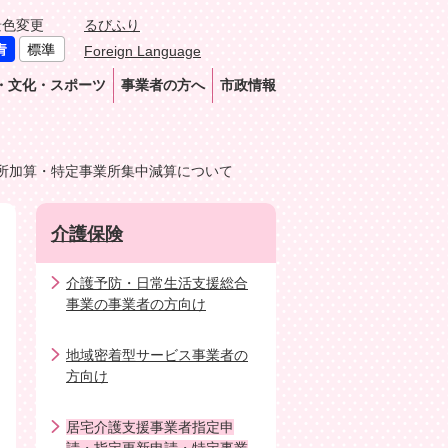
景色変更
るびふり
Foreign Language
・文化・スポーツ
事業者の方へ
市政情報
所加算・特定事業所集中減算について
介護保険
介護予防・日常生活支援総合
事業の事業者の方向け
地域密着型サービス事業者の
方向け
居宅介護支援事業者指定申