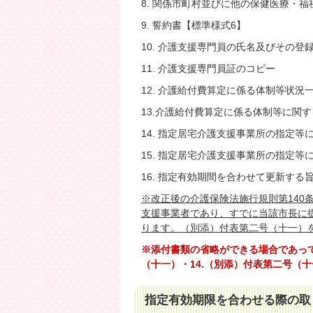
8. 関係市町村並びに他の保健医療・
9. 誓約書【標準様式6】
10. 介護支援専門員の氏名及びその登
11. 介護支援専門員証のコピー
12. 介護給付費算定に係る体制等状況一
13.介護給付費算定に係る体制等に関す
14. 指定居宅介護支援事業所の指定等
15. 指定居宅介護支援事業所の指定等
16. 指定有効期間を合わせて更新す
※改正後の介護保険法施行規則第140
支援事業者であり、すでに当該市長に
ります。（別添）付表第
二号（十一
）
※添付書類の省略ができる場合であっても
（十一）・14.（別添）付表第二号（
指定有効期限を合わせる際の取