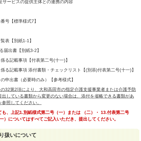
福祉サービスの提供主体との連携の内容
録番号【標準様式7】
覧表【別紙1-1】
る届出書【別紙3-2】
に係る記載事項【付表第二号(十一)】
に係る記載事項 添付書類・チェックリスト【(別添)付表第二号(十一)】
る旨の申出書（必要時のみ）【参考様式】
条の32第2項により、大和高田市の指定介護支援事業者または介護予防
提出している書類から変更のない場合は、添付を省略できる書類があ
を参照してください。
、上記1.別紙様式第二号（一）または （二）・ 13.付表第二号
十一）についてはすべてご記入いただき、提出してください。
り扱いについて