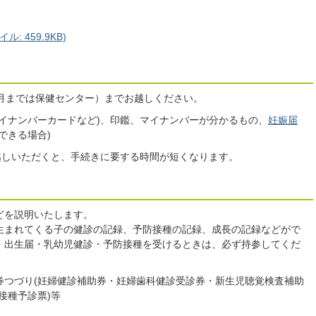
: 459.9KB)
4月までは保健センター）までお越しください。
イナンバーカードなど)、印鑑、マイナンバーが分かるもの、
妊娠届
できる場合)
越しいただくと、手続きに要する時間が短くなります。
どを説明いたします。
生まれてくる子の健診の記録、予防接種の記録、成長の記録などがで
・出生届・乳幼児健診・予防接種を受けるときは、必ず持参してくだ
券つづり(妊婦健診補助券・妊婦歯科健診受診券・新生児聴覚検査補助
接種予診票)等