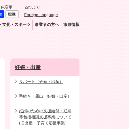
景色変更
るびふり
Foreign Language
・文化・スポーツ
事業者の方へ
市政情報
妊娠・出産
サポート（妊娠・出産）
手続き・届出（妊娠・出産）
妊婦のための支援給付・妊婦
等包括相談支援事業について
(旧出産・子育て応援事業）