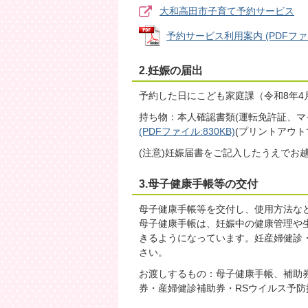
大和高田市子育て予約サービス
予約サービス利用案内 (PDFファイル
2.妊娠の届出
予約した日にこども家庭課（令和8年
持ち物：本人確認書類(運転免許証、マ
(PDFファイル:830KB)
(プリントアウト
(注意)妊娠届書をご記入したうえでお
3.母子健康手帳等の交付
母子健康手帳等を交付し、使用方法な
母子健康手帳は、妊娠中の健康管理や
きるようになっています。妊産婦健診
さい。
お渡しするもの：母子健康手帳、補助
券・産婦健診補助券・RSウイルス予防