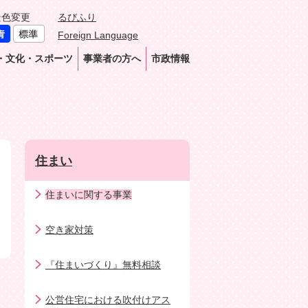
景色変更
るびふり
Foreign Language
・文化・スポーツ
事業者の方へ
市政情報
住まい
住まいに関する事業
空き家対策
『住まいづくり』無料相談
公営住宅における吹付けアス