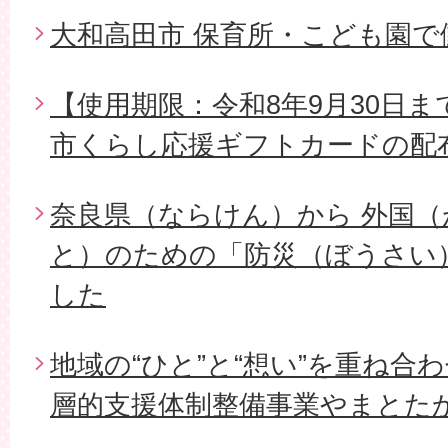
大和高田市 保育所・こども園
【使用期限：令和8年9月30日ま
市くらし応援ギフトカードの配
奈良県（ならけん）から 外国
と）のための「防災（ぼうさい
した
地域の“ひと”と“想い”を重ね合
層的支援体制整備事業やまとた