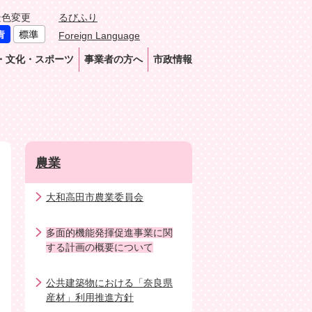
景色変更
るびふり
Foreign Language
・文化・スポーツ
事業者の方へ
市政情報
農業
大和高田市農業委員会
多面的機能発揮促進事業に関
する計画の概要について
公共建築物における「奈良県
産材」利用推進方針