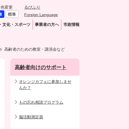
景色変更
るびふり
Foreign Language
・文化・スポーツ
事業者の方へ
市政情報
高齢者のための教室・講演会など
高齢者向けのサポート
オレンジカフェに参加しませ
んか？
もの忘れ相談プログラム
脳活動測定器