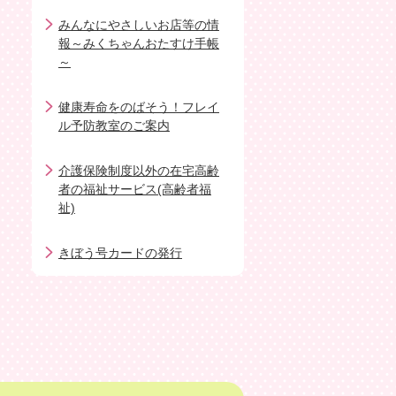
みんなにやさしいお店等の情
報～みくちゃんおたすけ手帳
～
健康寿命をのばそう！フレイ
ル予防教室のご案内
介護保険制度以外の在宅高齢
者の福祉サービス(高齢者福
祉)
きぼう号カードの発行