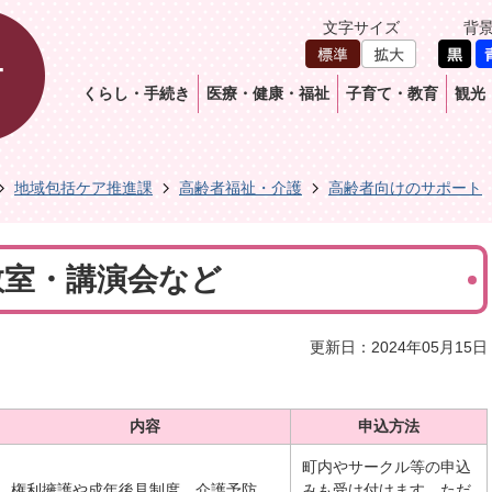
文字サイズ
背
くらし・手続き
医療・健康・福祉
子育て・教育
観光
地域包括ケア推進課
高齢者福祉・介護
高齢者向けのサポート
教室・講演会など
更新日：2024年05月15日
内容
申込方法
町内やサークル等の申込
権利擁護や成年後見制度、介護予防、
みも受け付けます。ただ