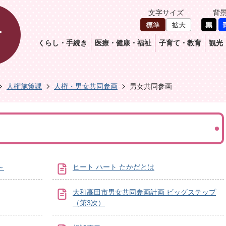
文字サイズ
背
くらし・手続き
医療・健康・福祉
子育て・教育
観光
人権施策課
人権・男女共同参画
男女共同参画
～
ヒート ハート たかだとは
大和高田市男女共同参画計画 ビッグステップ
（第3次）