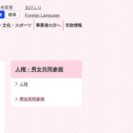
景色変更
るびふり
Foreign Language
・文化・スポーツ
事業者の方へ
市政情報
人権・男女共同参画
人権
男女共同参画