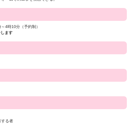
時～4時10分（予約制）
せします
有する者