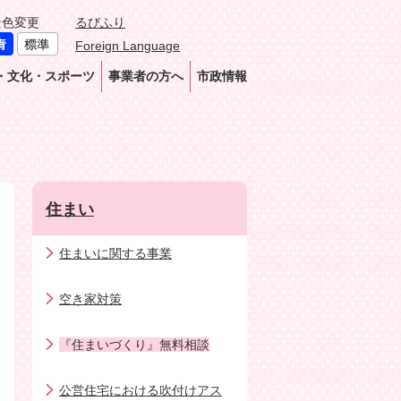
景色変更
るびふり
Foreign Language
・文化・スポーツ
事業者の方へ
市政情報
住まい
住まいに関する事業
空き家対策
『住まいづくり』無料相談
公営住宅における吹付けアス